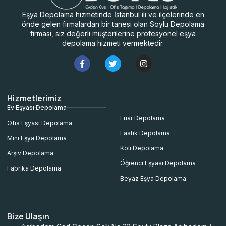
Eşya Depolama hizmetinde İstanbul ili ve ilçelerinde en
önde gelen firmalardan bir tanesi olan Soylu Depolama
firması, siz değerli müşterilerine profesyonel eşya
depolama hizmeti vermektedir.
Hizmetlerimiz
Ev Eşyası Depolama
Fuar Depolama
Ofis Eşyası Depolama
Lastik Depolama
Mini Eşya Depolama
Koli Depolama
Arşiv Depolama
Öğrenci Eşyası Depolama
Fabrika Depolama
Beyaz Eşya Depolama
Bize Ulaşın