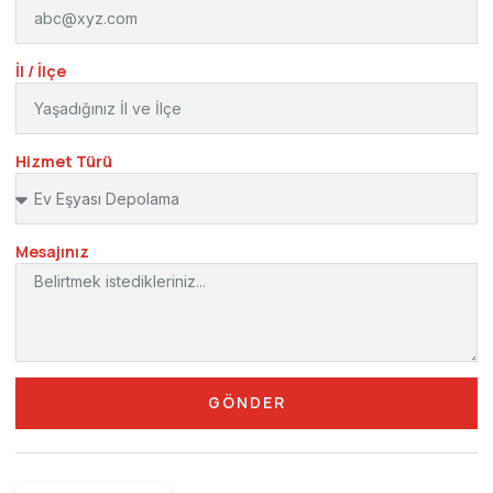
İl / İlçe
Hizmet Türü
Mesajınız
GÖNDER